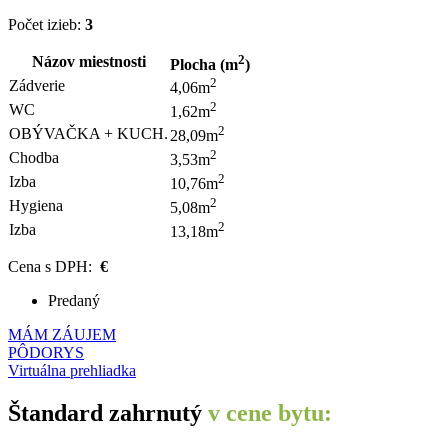
Počet izieb:
3
2
Názov miestnosti
Plocha (m
)
2
Zádverie
4,06m
2
WC
1,62m
2
OBÝVAČKA + KUCH.
28,09m
2
Chodba
3,53m
2
Izba
10,76m
2
Hygiena
5,08m
2
Izba
13,18m
Cena s DPH:
€
Predaný
MÁM ZÁUJEM
PÔDORYS
Virtuálna prehliadka
Štandard zahrnutý
v cene bytu: