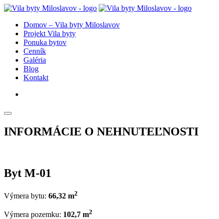
Domov – Vila byty Miloslavov
Projekt Vila byty
Ponuka bytov
Cenník
Galéria
Blog
Kontakt
INFORMÁCIE O NEHNUTEĽNOSTI
Byt M-01
2
Výmera bytu:
66,32 m
2
Výmera pozemku:
102,7 m