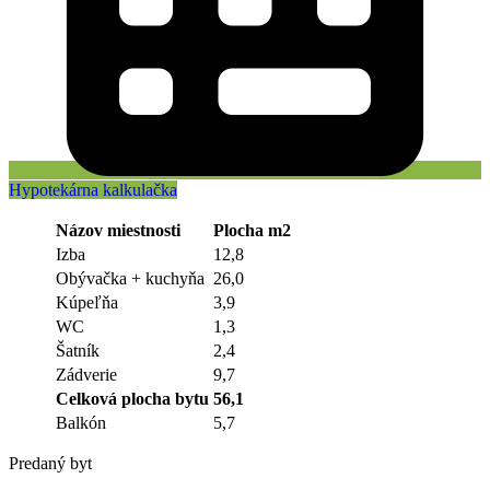
Hypotekárna kalkulačka
Názov miestnosti
Plocha m2
Izba
12,8
Obývačka + kuchyňa
26,0
Kúpeľňa
3,9
WC
1,3
Šatník
2,4
Zádverie
9,7
Celková plocha bytu
56,1
Balkón
5,7
Predaný byt