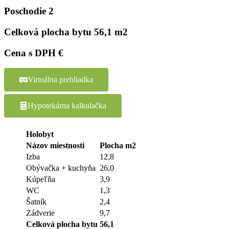
Poschodie
2
Celková plocha bytu
56,1 m2
Cena s DPH
€
Virtuálna prehliadka
Hypotekárna kalkulačka
Holobyt
Názov miestnosti
Plocha m2
Izba
12,8
Obývačka + kuchyňa
26,0
Kúpeľňa
3,9
WC
1,3
Šatník
2,4
Zádverie
9,7
Celková plocha bytu
56,1