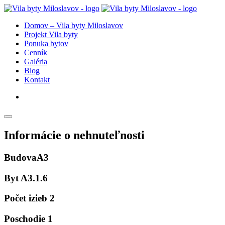
Domov – Vila byty Miloslavov
Projekt Vila byty
Ponuka bytov
Cenník
Galéria
Blog
Kontakt
Informácie o nehnuteľnosti
Budova
A3
Byt
A3.1.6
Počet izieb
2
Poschodie
1