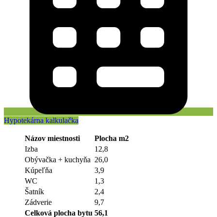
Hypotekárna kalkulačka
Názov miestnosti
Plocha m2
Izba
12,8
Obývačka + kuchyňa
26,0
Kúpeľňa
3,9
WC
1,3
Šatník
2,4
Zádverie
9,7
Celková plocha bytu
56,1