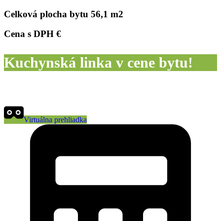
Celková plocha bytu
56,1 m2
Cena s DPH
€
Kuchynská linka v cene bytu!
Virtuálna prehliadka